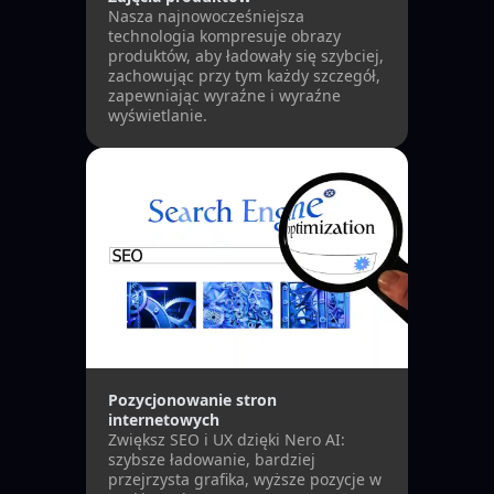
Nasza najnowocześniejsza
technologia kompresuje obrazy
produktów, aby ładowały się szybciej,
zachowując przy tym każdy szczegół,
zapewniając wyraźne i wyraźne
wyświetlanie.
Pozycjonowanie stron
internetowych
Zwiększ SEO i UX dzięki Nero AI:
szybsze ładowanie, bardziej
przejrzysta grafika, wyższe pozycje w