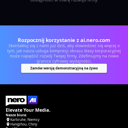
Rozpocznij korzystanie z ai.nero.com
Skontaktuj się z nami już dziś, aby dowiedzieć się więcej o
tym, jak nasza usługa kompresji obrazu klasy korporacyjnej
może napędzić rozwój Twojej firmy. Zdefiniujmy na nowo
granice cyfrowej wydajności.
Zamów wersję demonstracyjną na żywo
Elevate Your Media.
Nasze biura:
Karlsruhe, Niemcy
Hangzhou, Chiny