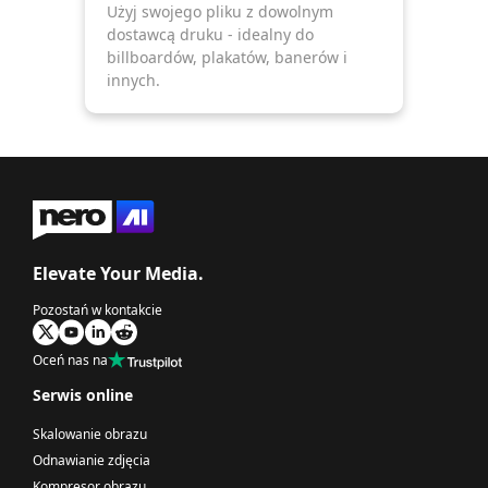
Użyj swojego pliku z dowolnym
dostawcą druku - idealny do
billboardów, plakatów, banerów i
innych.
Elevate Your Media.
Pozostań w kontakcie
Oceń nas na
Serwis online
Skalowanie obrazu
Odnawianie zdjęcia
Kompresor obrazu