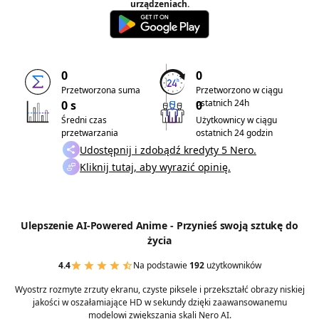
urządzeniach.
0
0
Przetworzona suma
Przetworzono w ciągu
ostatnich 24h
0 s
0
Średni czas
Użytkownicy w ciągu
przetwarzania
ostatnich 24 godzin
Udostępnij i zdobądź kredyty 5 Nero.
Kliknij tutaj, aby wyrazić opinię.
Ulepszenie AI-Powered Anime - Przynieś swoją sztukę do
życia
4.4
Na podstawie
192
użytkowników
Wyostrz rozmyte zrzuty ekranu, czyste piksele i przekształć obrazy niskiej
jakości w oszałamiające HD w sekundy dzięki zaawansowanemu
modelowi zwiększania skali Nero AI.