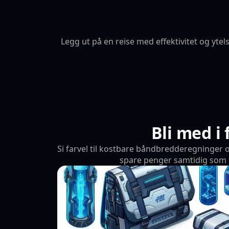
Legg ut på en reise med effektivitet og yt
Original
1240x744 px
1.5 MB
Bli med i
Si farvel til kostbare båndbredderegninger o
spare penger samtidig som d