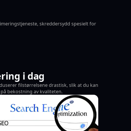
imeringstjeneste, skreddersydd spesielt for
45%
AI Komprimert
1240x744 px
818.2 KB
Reduksjon
ring i dag
serer filstørrelsene drastisk, slik at du kan
på bekostning av kvaliteten.