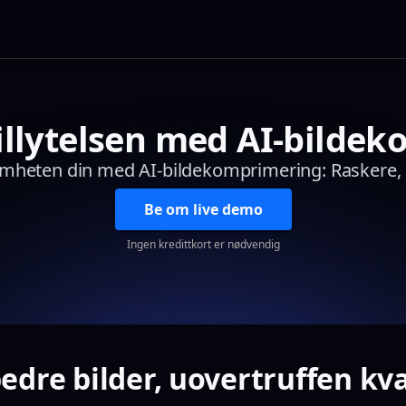
illytelsen med AI-bilde
mheten din med AI-bildekomprimering: Raskere, 
Be om live demo
Ingen kredittkort er nødvendig
edre bilder, uovertruffen kva