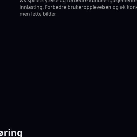
Øk spillets ytelse og forbedre kundeengasjementet
innlasting. Forbedre brukeropplevelsen og øk kon
men lette bilder.
øring