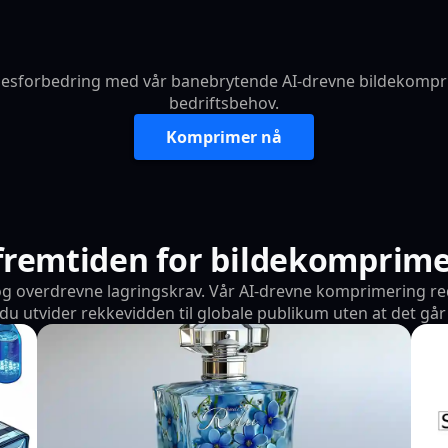
elsesforbedring med vår banebrytende AI-drevne bildekompr
bedriftsbehov.
Komprimer nå
 fremtiden for bildekomprime
g overdrevne lagringskrav. Vår AI-drevne komprimering redu
u utvider rekkevidden til globale publikum uten at det går 