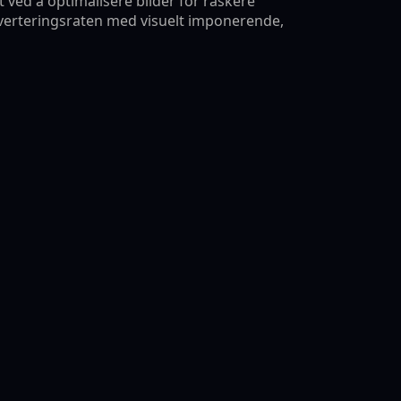
 ved å optimalisere bilder for raskere
verteringsraten med visuelt imponerende,