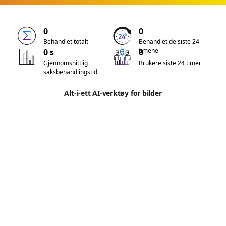
0
0
Behandlet totalt
Behandlet de siste 24
timene
0 s
0
Gjennomsnittlig
Brukere siste 24 timer
saksbehandlingstid
Alt-i-ett AI-verktøy for bilder