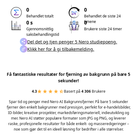
0
0
Behandlet totalt
Behandlet de siste 24
timene
0 s
0
Gjennomsnittlig
Brukere siste 24 timer
saksbehandlingstid
Del det og tjen penger 5 Nero studiepoeng.
Klikk her for å gi tilbakemelding.
Få fantastiske resultater for fjerning av bakgrunn på bare 5
sekunder!
4.3
Basert på
4 306
Brukere
Spar tid og penger med Nero AI Bakgrunnsfjerner. På bare 5 sekunder
fjerner den enkelt bakgrunner med presisjon, perfekt for e-handelsbilder,
ID-bilder, kreative prosjekter, markedsføringsmateriell, indieutvikling og
mer. Nero AI støtter populære formater som JPG og PNG, og leverer
raske, profesjonelle resultater for både enkelt- og masseredigeringer –
noe som gjør det til en ideell løsning for bedrifter i alle størrelser.