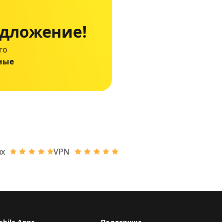
едложение!
ro
ные
ых
VPN