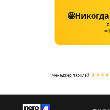
🤩Никогда
С
инф
Менеджер паролей