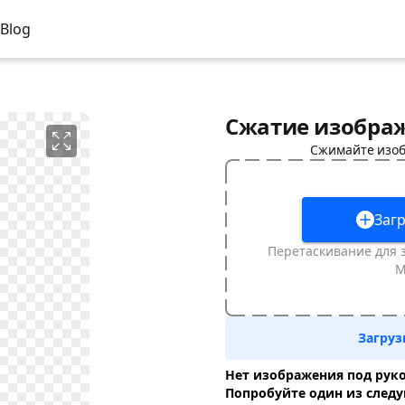
Blog
Сжатие изобра
Сжимайте изоб
Заг
Перетаскивание для 
М
Загруз
Нет изображения под рук
Попробуйте один из след