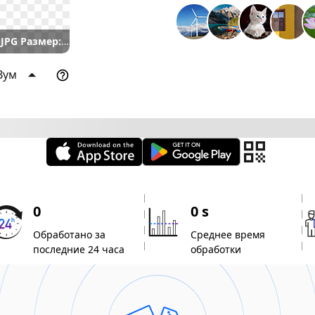
000 px
AI Сжатый JPG Размер:
92.4KB
Сокращение 89.8%
1000 × 1000 px
Зум
0
0 s
Обработано за
Среднее время
последние 24 часа
обработки