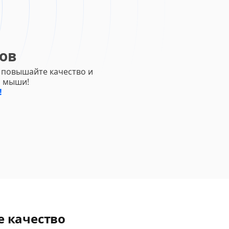
ов
 повышайте качество и
и мыши!
!
е качество