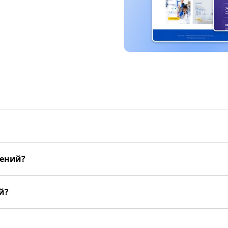
жений?
й?