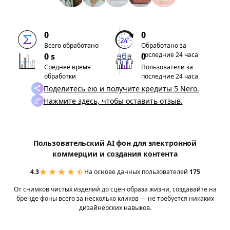
0
0
Всего обработано
Обработано за
последние 24 часа
0 s
0
Среднее время
Пользователи за
обработки
последние 24 часа
Поделитесь ею и получите кредиты 5 Nero.
Нажмите здесь, чтобы оставить отзыв.
Пользовательский AI фон для электронной
коммерции и создания контента
4.3
На основе данных пользователей
175
От снимков чистых изделий до сцен образа жизни, создавайте на
бренде фоны всего за несколько кликов — не требуется никаких
дизайнерских навыков.