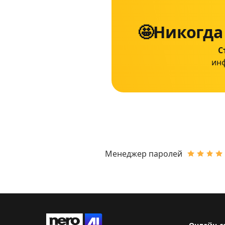
🤩Никогда
С
инф
Менеджер паролей