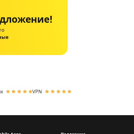
едложение!
ro
ные
ых
VPN