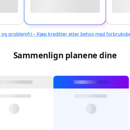
l og problemfri – Kjøp kreditter etter behov med forbruksb
Sammenlign planene dine