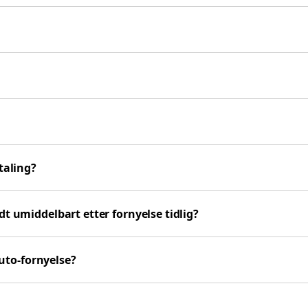
taling?
t umiddelbart etter fornyelse tidlig?
auto-fornyelse?