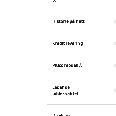
Historie på nett
Kredit levering
Pluss modell
Ledende
bildekvalitet
Direkte i