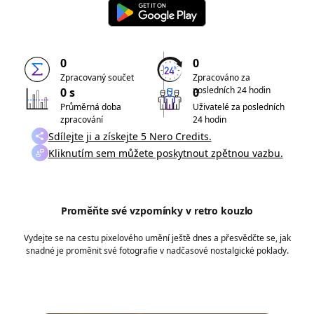
0
0
Zpracovaný součet
Zpracováno za
posledních 24 hodin
0 s
0
Průměrná doba
Uživatelé za posledních
zpracování
24 hodin
Sdílejte ji a získejte 5 Nero Credits.
Kliknutím sem můžete poskytnout zpětnou vazbu.
Proměňte své vzpomínky v retro kouzlo
Vydejte se na cestu pixelového umění ještě dnes a přesvědčte se, jak
snadné je proměnit své fotografie v nadčasové nostalgické poklady.