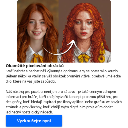
Okamžité pixelování obrázků
Stačí nahrát a nechat náš výkonný algoritmus, aby se postaral o kouzlo.
Během několika vteřin se váš obrázek promění v živé, pixelové umělecké
dílo, které na vás jistě zapůsobí.
Náš nástroj pro pixelaci není jen pro zábavu - je také cenným zdrojem
informací pro hráče, kteří chtějí vytvořit koncept pro svou příští hru, pro
designéry, kteří hledají inspiraci pro ikony aplikací nebo grafiku webových
stránek, a pro všechny, kteří chtějí svým digitálním projektům dodat
jedinečný nostalgický nádech.
Vyzkoušejte nyní