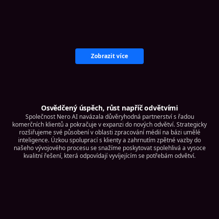
Zobrazit více
Osvědčený úspěch, růst napříč odvětvími
Společnost Nero AI navázala důvěryhodná partnerství s řadou
komerčních klientů a pokračuje v expanzi do nových odvětví. Strategicky
rozšiřujeme své působení v oblasti zpracování médií na bázi umělé
inteligence. Úzkou spoluprací s klienty a zahrnutím zpětné vazby do
našeho vývojového procesu se snažíme poskytovat spolehlivá a vysoce
kvalitní řešení, která odpovídají vyvíjejícím se potřebám odvětví.