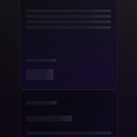
Pro tisk
Obrázky nejsou dostatečně
jasné, aby se daly dobře
vytisknout, Nero AI vám je
pomůže snadno vylepšit.