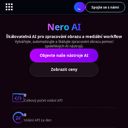
Spojte se s námi
Nero AI
Škálovatelná AI pro zpracování obrazu a mediální workflow
Vytvářejte, automatizujte a škálujte zpracování obrazu pomocí
spolehlivých AI nástrojů.
Objevte naše nástroje AI
Zobrazit ceny
0
Celkový počet volání API
0
Volání API za den