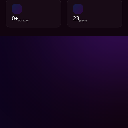
0+
23
obrázky
jazyky