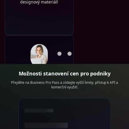
designový materiál!
Pro elektronické
Možnosti stanovení cen pro podniky
obchodování
Přejděte na Business Pro Pass a získejte vyšší limity, přístup k API a
Dobré produktové obrázky
komerční využití.
vedou k vyšším konverzím,
Nero AI vám pomůže upravit
a optimalizovat obrázky.