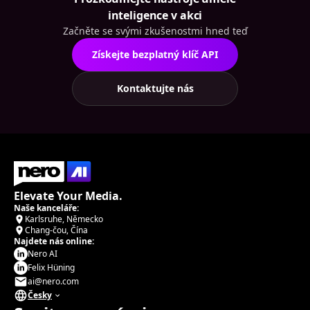
inteligence v akci
Začněte se svými zkušenostmi hned teď
Získejte bezplatný klíč API
Kontaktujte nás
Elevate Your Media.
Naše kanceláře:
Karlsruhe, Německo
Chang-čou, Čína
Najdete nás online:
Nero AI
Felix Hüning
ai@nero.com
Česky