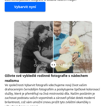
Vybarvit nyní
Originál
AI Barevné
Oživte své vybledlé rodinné fotografie s nádechem
realismu
Ve společnosti Vybarvit fotografii vdechujeme nový život vašim
drahocenným černobílým fotografiím a poskytujeme špičkové kolorovací
služby, které je přeměňují na živá mistrovská díla. Naším posláním je
zachovat podstatu vašich vzpomínek a zároveň přidat dotek moderní
brilantnosti, což vám umožní znovu prožít tyto zvláštní okamžiky s