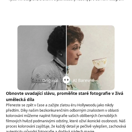
Originál
AI Barevné
Obnovte uvadající slávu, proměňte staré fotografie v živá
umělecká díla
Přeneste se zpět v čase a zažijte zlatou éru Hollywoodu jako nikdy
předtím. Díky našim bezkonkurenčním odborným znalostem v oblasti
kolorování můžeme naplnit fotografie vašich oblíbených černobílých
filmových hvězd podmanivými odstíny, které oživí ikonické osobnosti. Náš
proces kolorování zajišťuje, že každý detail je pečlivě vylepšen, zachovává
autenticitu původní fotografie a dodává nádech magie.