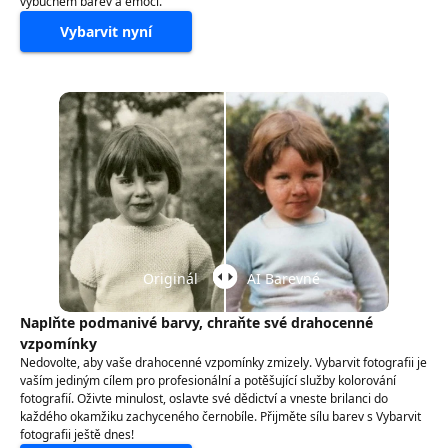
výbuchem barev a emocí.
Vybarvit nyní
Originál
AI Barevné
Naplňte podmanivé barvy, chraňte své drahocenné
vzpomínky
Nedovolte, aby vaše drahocenné vzpomínky zmizely. Vybarvit fotografii je
vaším jediným cílem pro profesionální a potěšující služby kolorování
fotografií. Oživte minulost, oslavte své dědictví a vneste brilanci do
každého okamžiku zachyceného černobíle. Přijměte sílu barev s Vybarvit
fotografii ještě dnes!