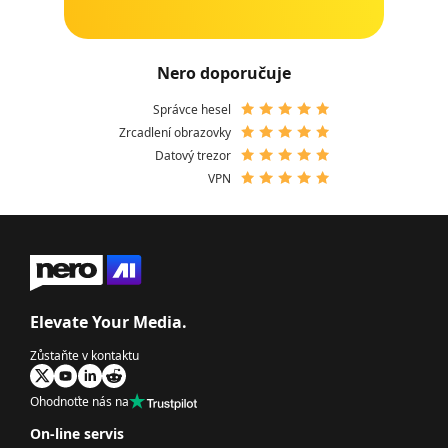
Nero doporučuje
Správce hesel
Zrcadlení obrazovky
Datový trezor
VPN
Elevate Your Media.
Zůstaňte v kontaktu
Ohodnoťte nás na
On-line servis