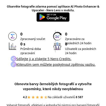
Obarvěte fotografie zdarma pomocí aplikace AI Photo Enhancer &
Upscaler - Nero Lens v mobilu.
0
0
Zpracovaný součet
Zpracováno za
posledních 24 hodin
0 s
0
Průměrná doba
Uživatelé za posledních
zpracování
24 hodin
Sdílejte ji a získejte 5 Nero Credits.
Kliknutím sem můžete poskytnout zpětnou vazbu.
Obnovte barvy černobílých fotografií a vytvořte
vzpomínky, které nikdy nevyblednou
4.2
Na základě uživatelů
8 587
Vybarvit fotografii, efektivní a jednoduchý nástroj pro barvení fotografií