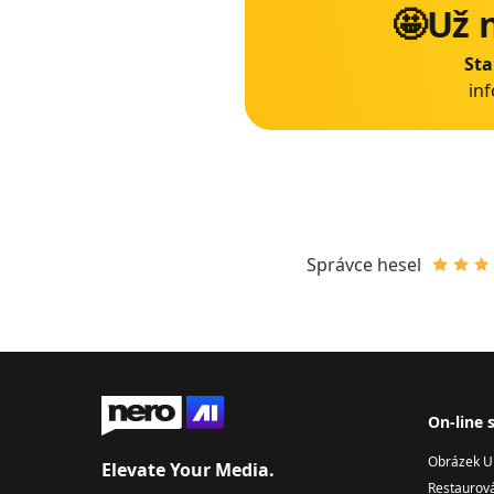
🤩Už 
Sta
in
Správce hesel
On-line s
Obrázek U
Elevate Your Media.
Restaurová