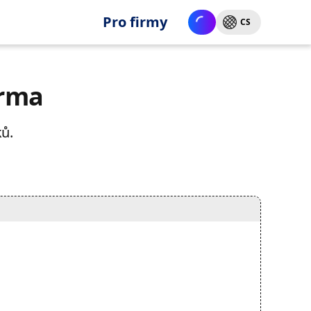
Pro firmy
CS
arma
ků.