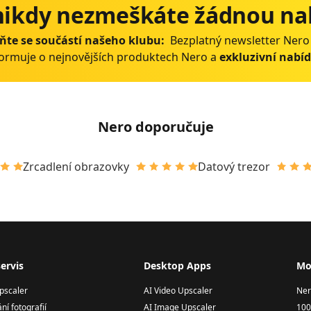
nikdy nezmeškáte žádnou na
ňte se součástí našeho klubu:
Bezplatný newsletter Nero
formuje o nejnovějších produktech Nero a
exkluzivní nabí
Nero doporučuje
Zrcadlení obrazovky
Datový trezor
ervis
Desktop Apps
Mo
pscaler
AI Video Upscaler
Ner
ní fotografií
AI Image Upscaler
100