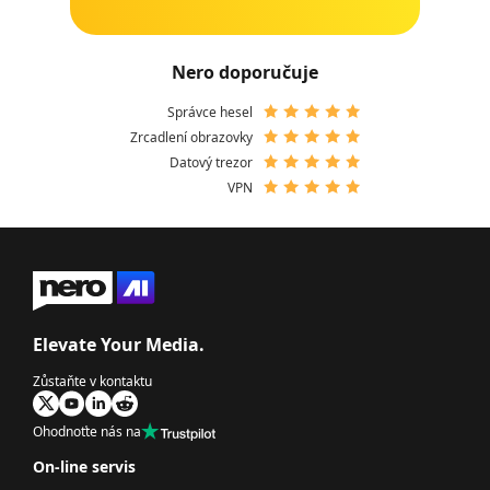
Nero doporučuje
Správce hesel
Zrcadlení obrazovky
Datový trezor
VPN
Elevate Your Media.
Zůstaňte v kontaktu
Ohodnoťte nás na
On-line servis