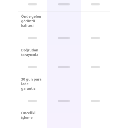
Önde gelen
görüntü
kalitesi
Doğrudan
tarayıcıda
30 gün para
iade
garantisi
Öncelikli
işleme