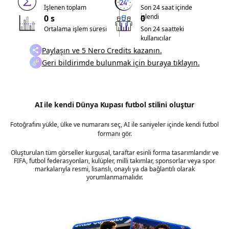
İşlenen toplam
Son 24 saat içinde
işlendi
0 s
0
Ortalama işlem süresi
Son 24 saatteki
kullanıcılar
Paylaşın ve 5 Nero Credits kazanın.
Geri bildirimde bulunmak için buraya tıklayın.
AI ile kendi Dünya Kupası futbol stilini oluştur
Fotoğrafını yükle, ülke ve numaranı seç, AI ile saniyeler içinde kendi futbol
formanı gör.
Oluşturulan tüm görseller kurgusal, taraftar esinli forma tasarımlarıdır ve
FIFA, futbol federasyonları, kulüpler, milli takımlar, sponsorlar veya spor
markalarıyla resmi, lisanslı, onaylı ya da bağlantılı olarak
yorumlanmamalıdır.