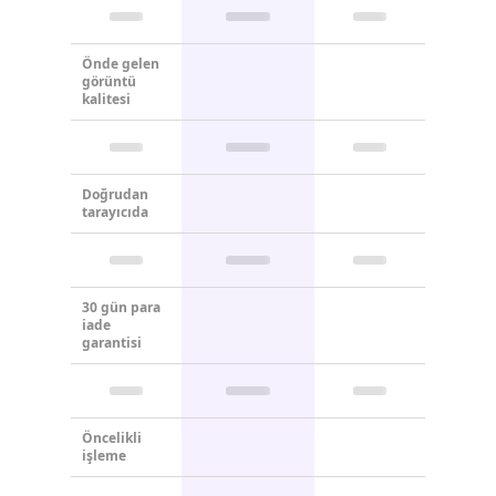
Önde gelen
görüntü
kalitesi
Doğrudan
tarayıcıda
30 gün para
iade
garantisi
Öncelikli
işleme