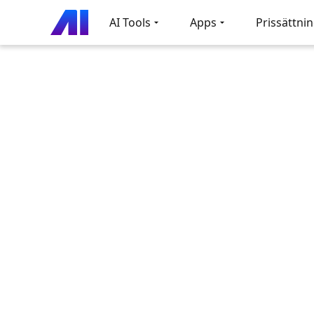
AI Tools
Apps
Prissättni