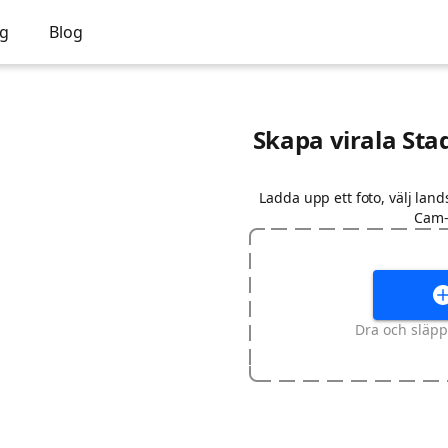
ng
Blog
Skapa virala St
Ladda upp ett foto, välj land
Cam-
Dra och släpp