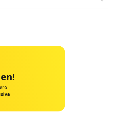
gen!
Nero
usiva