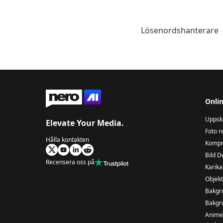
Lösenordshanterare
Onlin
Uppska
Elevate Your Media.
Foto r
Hålla kontakten
Kompre
Bild D
Recensera oss på
Karika
Objek
Bakgr
Bakgr
Animer