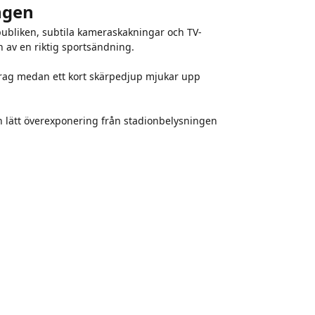
ngen
publiken, subtila kameraskakningar och TV-
n av en riktig sportsändning.
rag medan ett kort skärpedjup mjukar upp
h lätt överexponering från stadionbelysningen