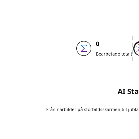
0
Bearbetade totalt
AI St
Från närbilder på storbildsskärmen till jubl