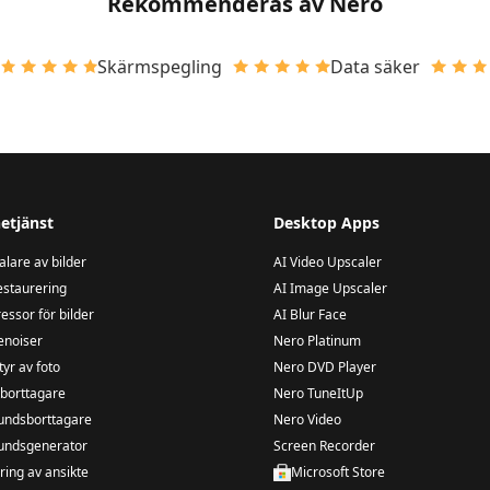
Rekommenderas av Nero
Skärmspegling
Data säker
etjänst
Desktop Apps
lare av bilder
AI Video Upscaler
estaurering
AI Image Upscaler
ssor för bilder
AI Blur Face
enoiser
Nero Platinum
tyr av foto
Nero DVD Player
tborttagare
Nero TuneItUp
undsborttagare
Nero Video
undsgenerator
Screen Recorder
ing av ansikte
Microsoft Store