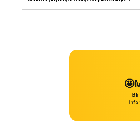
🤩M
Bli
info