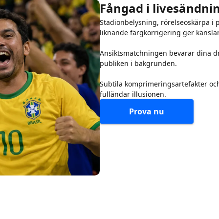
Fångad i livesändni
Stadionbelysning, rörelseoskärpa i 
liknande färgkorrigering ger känsla
Ansiktsmatchningen bevarar dina d
publiken i bakgrunden.
Subtila komprimeringsartefakter oc
fulländar illusionen.
Prova nu