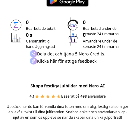
0
0
Bearbetade totalt
Bearbetad under de
senaste 24 timmarna
0 s
0
Genomsnittlig
Användare under de
handläggningstid
senaste 24 timmarna
Dela det och tjäna 5 Nero Credits.
Klicka här för att ge feedback.
Skapa festliga julbilder med Nero AI
4.1
Baserat på
498
användare
Upptäck hur du kan förvandla dina foton med en rolig, festlig stil som ger
en lekfull twist till dina julfiranden. Snabbt, enkelt och användarvänligt -
njut av en sömlös upplevelse när du skapar dina unika julporträtt!