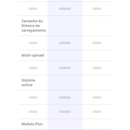
Tamanho do
ficheiro de
carregamento
Multi-upload
História
online
Modelo Plus