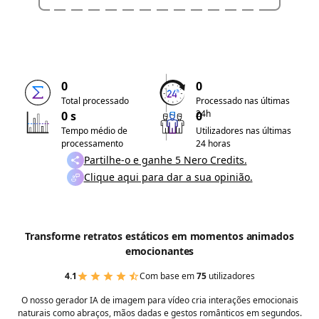
0
0
Total processado
Processado nas últimas
24h
0 s
0
Tempo médio de
Utilizadores nas últimas
processamento
24 horas
Partilhe-o e ganhe 5 Nero Credits.
Clique aqui para dar a sua opinião.
Transforme retratos estáticos em momentos animados
emocionantes
4.1
Com base em
75
utilizadores
O nosso gerador IA de imagem para vídeo cria interações emocionais
naturais como abraços, mãos dadas e gestos românticos em segundos.