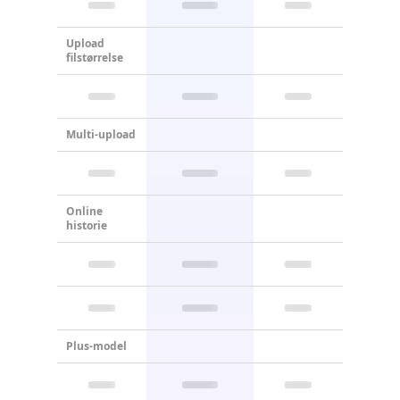
Upload
filstørrelse
Multi-upload
Online
historie
Plus-model