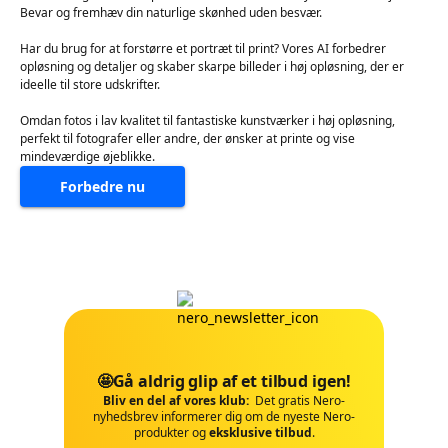
Bevar og fremhæv din naturlige skønhed uden besvær.
Har du brug for at forstørre et portræt til print? Vores AI forbedrer
opløsning og detaljer og skaber skarpe billeder i høj opløsning, der er
ideelle til store udskrifter.
Omdan fotos i lav kvalitet til fantastiske kunstværker i høj opløsning,
perfekt til fotografer eller andre, der ønsker at printe og vise
mindeværdige øjeblikke.
Forbedre nu
🤩Gå aldrig glip af et tilbud igen!
Bliv en del af vores klub:
Det gratis Nero-
nyhedsbrev informerer dig om de nyeste Nero-
produkter og
eksklusive tilbud
.