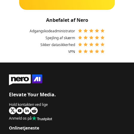
Anbefalet af Nero
Adgangskodeadministrator
Spejling af skærm
Sikker datasikkerhed
VPN
Elevate Your Media.
Hold kontakten ved lige
Anmeld os på
Onlinetjeneste