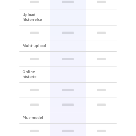
Upload
filstørrelse
Multi-upload
Online
historie
Plus-model