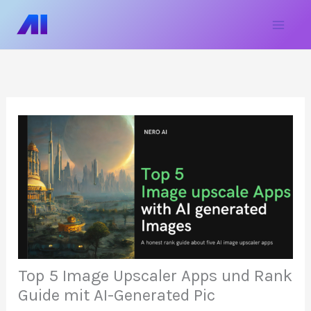
Zum
Hau
Inhalt
springen
Top 5 Image Upscaler Apps und Rank
Guide mit AI-Generated Pic