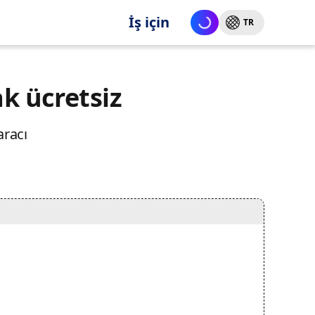
İş için
TR
ak ücretsiz
aracı