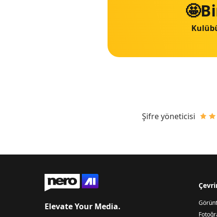
🤩Bi
Kulübü
Şifre yöneticisi
Çevri
Görünt
Elevate Your Media.
Fotoğr