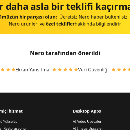
r daha asla bir teklifi kaçırm
müzün bir parçası olun:
Ücretsiz Nero haber bülteni sizi
Nero ürünleri ve
özel tekli̇fler
hakkında bilgilendirir.
Nero tarafından önerildi
Ekran Yansıtma
Veri Güvenliği
miçi hizmet
Desktop Apps
ü Yükseltici
AI Video Upscaler
af Restorasyonu
AI Image Upscaler