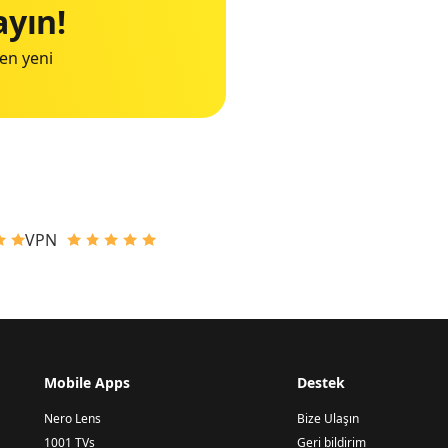
ayın!
 en yeni
VPN
Mobile Apps
Destek
Nero Lens
Bize Ulaşın
1001 TVs
Geri bildirim