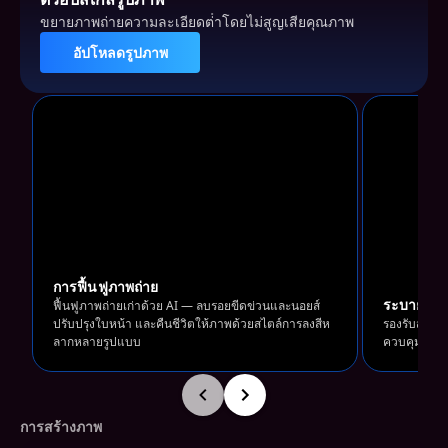
ขยายภาพถ่ายความละเอียดต่ําโดยไม่สูญเสียคุณภาพ
อัปโหลดรูปภาพ
อัปโหลดรูปภาพ
การฟื้นฟูภาพถ่าย
ระบายสีรู
ลากและวางเพื่ออัปโหลดรูปภาพของคุณ
ลากแล
ฟื้นฟูภาพถ่ายเก่าด้วย AI — ลบรอยขีดข่วนและนอยส์
ปรับปรุงใบหน้า และคืนชีวิตให้ภาพด้วยสไตล์การลงสีห
รองรับสไตล์
ลากหลายรูปแบบ
ควบคุมผ่านพร
การสร้างภาพ