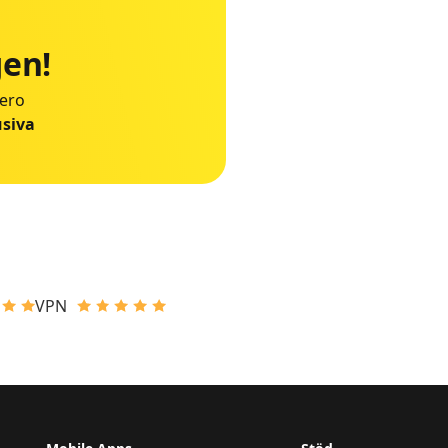
gen!
Nero
usiva
VPN