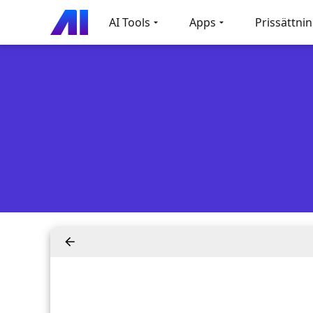
AI Tools
Apps
Prissättni