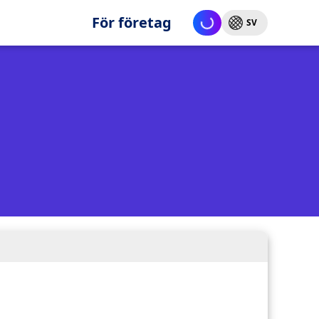
För företag
SV