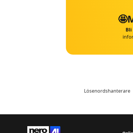
🤩M
Bli
info
Lösenordshanterare