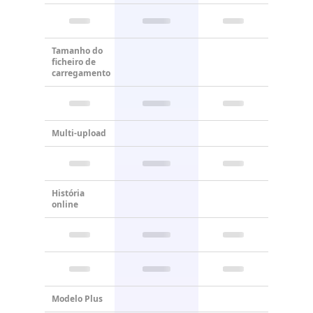
Tamanho do
ficheiro de
carregamento
Multi-upload
História
online
Modelo Plus