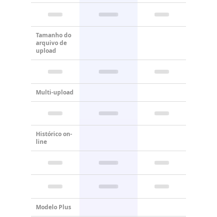
Tamanho do
arquivo de
upload
Multi-upload
Histórico on-
line
Modelo Plus