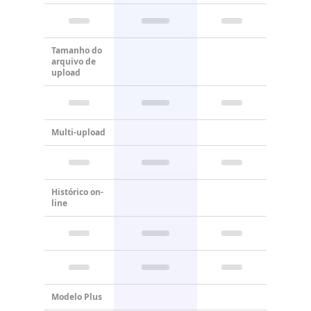
Tamanho do
arquivo de
upload
Multi-upload
Histórico on-
line
Modelo Plus