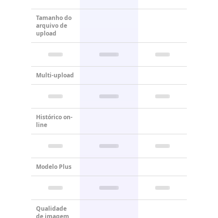
Tamanho do
arquivo de
upload
Multi-upload
Histórico on-
line
Modelo Plus
Qualidade
de imagem