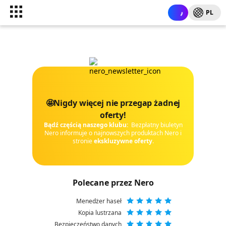
PL
🤩Nigdy więcej nie przegap żadnej
oferty!
Bądź częścią naszego klubu:
Bezpłatny biuletyn
Nero informuje o najnowszych produktach Nero i
stronie
ekskluzywne oferty
.
Polecane przez Nero
Menedżer haseł
Kopia lustrzana
Bezpieczeństwo danych