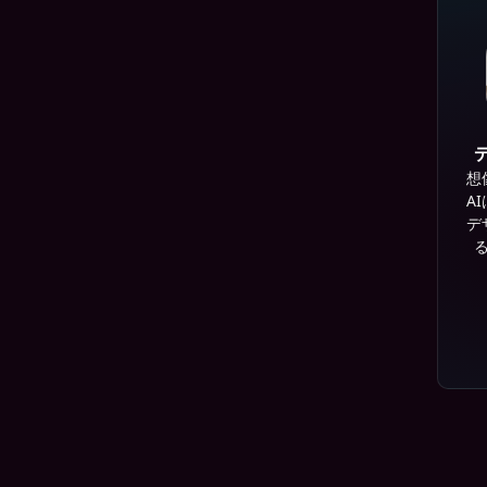
想
A
デ