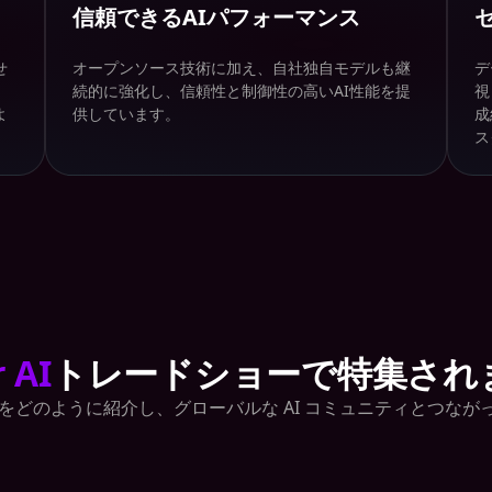
信頼できるAIパフォーマンス
せ
オープンソース技術に加え、自社独自モデルも継
デ
、
続的に強化し、信頼性と制御性の高いAI性能を提
視
よ
供しています。
成
ス
 AI
トレードショーで特集され
ンをどのように紹介し、グローバルな AI コミュニティとつな