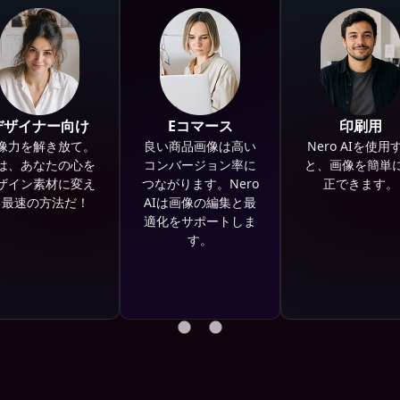
デザイナー向け
Eコマース
印刷用
像力を解き放て。
良い商品画像は高い
Nero AIを使用
Iは、あなたの心を
コンバージョン率に
と、画像を簡単
ザイン素材に変え
つながります。Nero
正できます。
る最速の方法だ！
AIは画像の編集と最
適化をサポートしま
す。