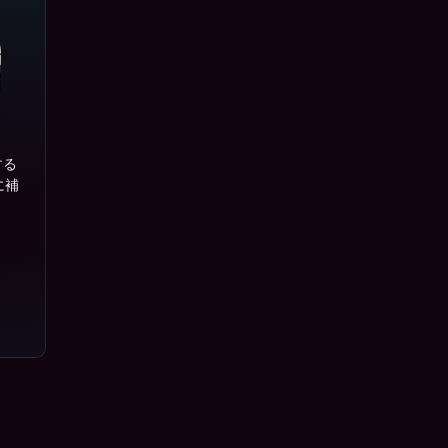
する
に補