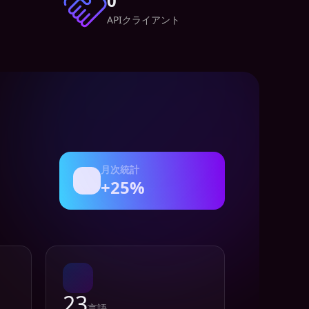
0
APIクライアント
月次統計
+25%
23
言語