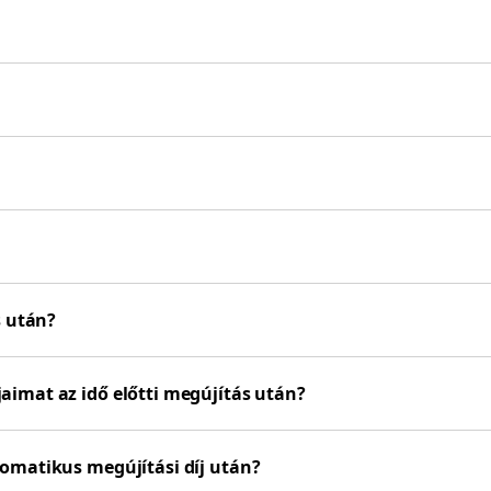
s után?
imat az idő előtti megújítás után?
omatikus megújítási díj után?