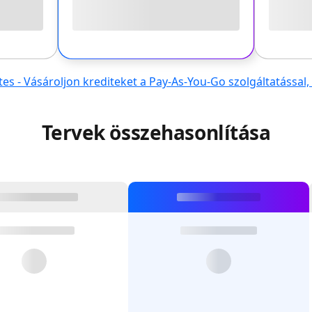
 - Vásároljon krediteket a Pay-As-You-Go szolgáltatással
Tervek összehasonlítása