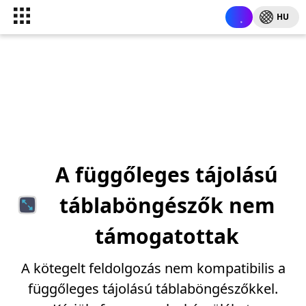
HU
A függőleges tájolású
táblaböngészők nem
támogatottak
A kötegelt feldolgozás nem kompatibilis a
függőleges tájolású táblaböngészőkkel.