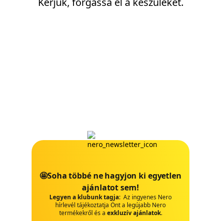
Kérjük, forgassa el a készüléket.
🤩Soha többé ne hagyjon ki egyetlen
ajánlatot sem!
Legyen a klubunk tagja:
Az ingyenes Nero
hírlevél tájékoztatja Önt a legújabb Nero
termékekről és a
exkluzív ajánlatok
.