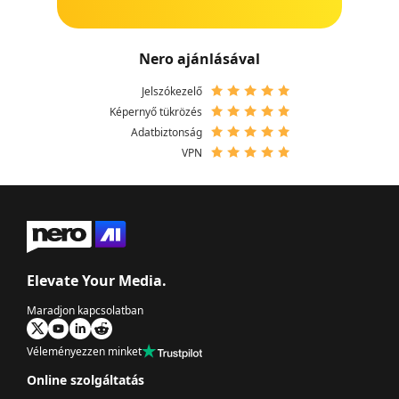
Nero ajánlásával
Jelszókezelő
Képernyő tükrözés
Adatbiztonság
VPN
Elevate Your Media.
Maradjon kapcsolatban
Véleményezzen minket
Online szolgáltatás