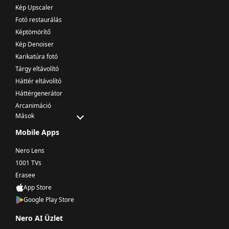
Kép Upscaler
Fotó restaurálás
Képtömörítő
Kép Denoiser
Karikatúra fotó
Tárgy eltávolító
Háttér eltávolító
Háttérgenerátor
Arcanimáció
Mások
Mobile Apps
Nero Lens
1001 TVs
Erasee
App Store
Google Play Store
Nero AI Üzlet