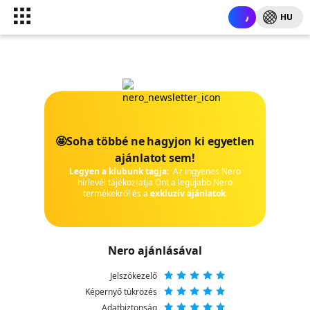
HU
🤩Soha többé ne hagyjon ki egyetlen
ajánlatot sem!
Legyen a klubunk tagja:
Az ingyenes Nero
hírlevél tájékoztatja Önt a legújabb Nero
termékekről és a
exkluzív ajánlatok
.
Nero ajánlásával
Jelszókezelő
Képernyő tükrözés
Adatbiztonság