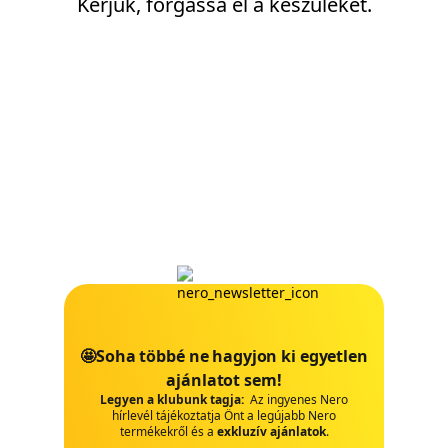
Kérjük, forgassa el a készüléket.
🤩Soha többé ne hagyjon ki egyetlen
ajánlatot sem!
Legyen a klubunk tagja:
Az ingyenes Nero
hírlevél tájékoztatja Önt a legújabb Nero
termékekről és a
exkluzív ajánlatok
.