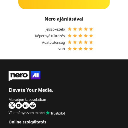
Nero ajánlásával
Jelszókezelő
Képernyő tükrözés
Adatbiztonság
VPN
Elevate Your Media.
Maradjon kapcsolatban
Véleményezzen minket
Online szolgáltatás