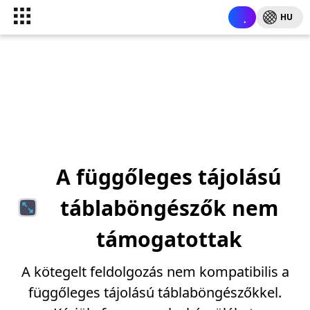
HU
A függőleges tájolású
táblaböngészők nem
támogatottak
A kötegelt feldolgozás nem kompatibilis a
függőleges tájolású táblaböngészőkkel.