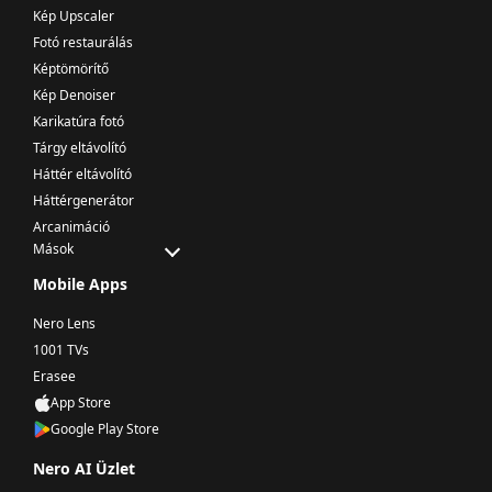
Kép Upscaler
Fotó restaurálás
Képtömörítő
Kép Denoiser
Karikatúra fotó
Tárgy eltávolító
Háttér eltávolító
Háttérgenerátor
Arcanimáció
Mások
Mobile Apps
Nero Lens
1001 TVs
Erasee
App Store
Google Play Store
Nero AI Üzlet