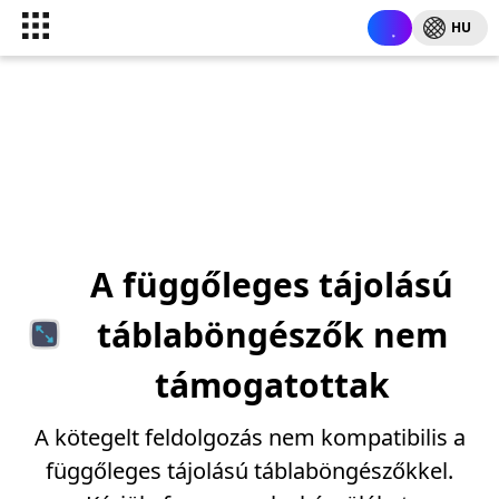
HU
A függőleges tájolású
táblaböngészők nem
támogatottak
A kötegelt feldolgozás nem kompatibilis a
függőleges tájolású táblaböngészőkkel.