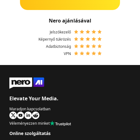
Nero ajánlásával
Jelszókezelő
Képernyő tükrözés
Adatbiztonság
VPN
Elevate Your Media.
Maradjon kapcsolatban
Véleményezzen minket
Online szolgáltatás