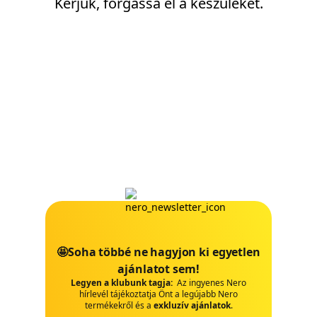
Kérjük, forgassa el a készüléket.
🤩Soha többé ne hagyjon ki egyetlen
ajánlatot sem!
Legyen a klubunk tagja:
Az ingyenes Nero
hírlevél tájékoztatja Önt a legújabb Nero
termékekről és a
exkluzív ajánlatok
.