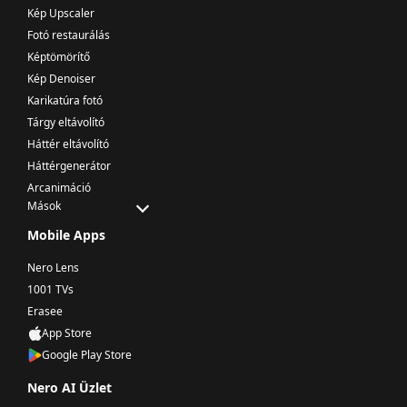
Kép Upscaler
Fotó restaurálás
Képtömörítő
Kép Denoiser
Karikatúra fotó
Tárgy eltávolító
Háttér eltávolító
Háttérgenerátor
Arcanimáció
Mások
Mobile Apps
Nero Lens
1001 TVs
Erasee
App Store
Google Play Store
Nero AI Üzlet