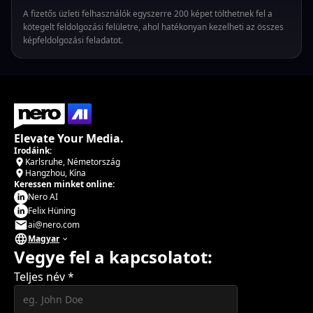
A fizetős üzleti felhasználók egyszerre 200 képet tölthetnek fel a
kötegelt feldolgozási felületre, ahol hatékonyan kezelheti az összes
képfeldolgozási feladatot.
Elevate Your Media.
Irodáink:
Karlsruhe, Németország
Hangzhou, Kína
Keressen minket online:
Nero AI
Felix Hüning
ai@nero.com
Magyar
Vegye fel a kapcsolatot:
Teljes név
*