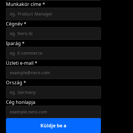
Munkakör címe
*
Cégnév
*
Iparág
*
Üzleti e-mail
*
Ország
*
Cég honlapja
Küldje be a