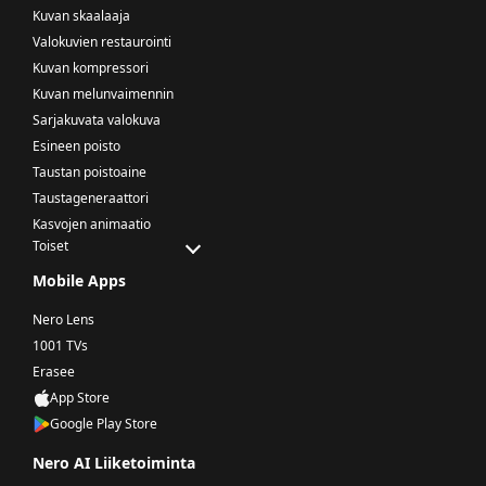
Kuvan skaalaaja
Valokuvien restaurointi
Kuvan kompressori
Kuvan melunvaimennin
Sarjakuvata valokuva
Esineen poisto
Taustan poistoaine
Taustageneraattori
Kasvojen animaatio
Toiset
Mobile Apps
Nero Lens
1001 TVs
Erasee
App Store
Google Play Store
Nero AI Liiketoiminta