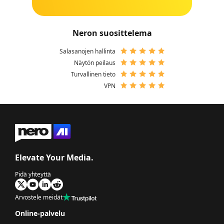
Neron suosittelema
Salasanojen hallinta
Näytön peilaus
Turvallinen tieto
VPN
Elevate Your Media.
Pidä yhteyttä
Arvostele meidät
Online-palvelu