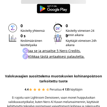
0
0
Käsitelty yhteensä
Käsitelty viimeisen 24
tunnin aikana
0 s
0
Keskimääräinen
Käyttäjät viimeisen 24h
käsittelyaika
aikana
Jaa se ja ansaitse 5 Nero Credits.
Klikkaa tästä antaaksesi palautetta.
Valokuvaajien suosittelema muotokuvien kohinanpoistoon
tarkoitettu tuote
4.4
Perustuu
4 135
käyttäjiin
Ei rajoitu vain Lightroom Denoiseen, vaan monet huippuluokan
valokuvaustyökalut, kuten Nero AI Kuvan melunvaimennin, käyttävät
kehittynyttä tekoälyä poistamaan vaivattomasti kohinaa ja rakeisuutta