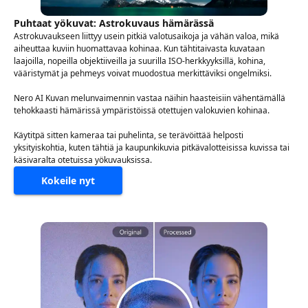
Puhtaat yökuvat: Astrokuvaus hämärässä
Astrokuvaukseen liittyy usein pitkiä valotusaikoja ja vähän valoa, mikä
aiheuttaa kuviin huomattavaa kohinaa. Kun tähtitaivasta kuvataan
laajoilla, nopeilla objektiiveilla ja suurilla ISO-herkkyyksillä, kohina,
vääristymät ja pehmeys voivat muodostua merkittäviksi ongelmiksi.
Nero AI Kuvan melunvaimennin vastaa näihin haasteisiin vähentämällä
tehokkaasti hämärissä ympäristöissä otettujen valokuvien kohinaa.
Käytitpä sitten kameraa tai puhelinta, se terävöittää helposti
yksityiskohtia, kuten tähtiä ja kaupunkikuvia pitkävalotteisissa kuvissa tai
käsivaralta otetuissa yökuvauksissa.
Kokeile nyt