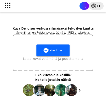
FI
Kuva Denoiser verkossa ilmaiseksi tekoälyn kautta
Se on ilmainen. Poista kuvasta ääniä tai JPEG-artefakteja.
Lataa kuva
Lataa kuvat vetämällä ja pudottamalla
Eikö kuvaa ole käsillä?
Kokeile jotakin näistä