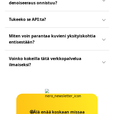
denoiseeraus onnistuu?
Tukeeko se API:ta?
Miten voin parantaa kuvieni yksityiskohtia
entisestään?
Voinko kokeilla tätä verkkopalvelua
ilmaiseksi?
🤩Älä enää koskaan missaa