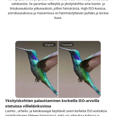
valokuvista. Se parantaa selkeyttä ja yksityiskohtia aina luonto- ja
lintukuvauksista yökuvauksiin, jolloin hämärässä, High-ISO-kuvissa,
astrokuvauksissa ja maisemissa on hämmästyttävän puhdas ja terävä
kuva.
Yksityiskohtien palauttaminen korkeilla ISO-arvoilla
otetuissa villieläinkuvissa
Luonto-, urheilu- ja katukuvaajat käyttävät usein korkeita ISO-asetuksia
jäädyttääkseen liikkeen hämärässä, mikä voi aiheuttaa kohinaa ja