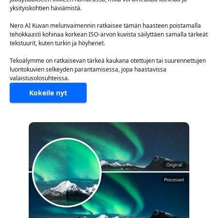
yksityiskohtien häviämistä.
Nero AI Kuvan melunvaimennin ratkaisee tämän haasteen poistamalla
tehokkaasti kohinaa korkean ISO-arvon kuvista säilyttäen samalla tärkeät
tekstuurit, kuten turkin ja höyhenet.
Tekoälymme on ratkaisevan tärkeä kaukana otettujen tai suurennettujen
luontokuvien selkeyden parantamisessa, jopa haastavissa
valaistusolosuhteissa.
Kokeile nyt