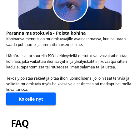
Paranna muotokuvia - Poista kohina
Kohinanvaimennus on muotokuvaajille avainasemassa, kun halutaan
saada puhtaampi ja ammattimaisempi ilme.
Hämärässä tai suurella ISO-herkkyydellä otetut kuvat voivat aiheuttaa
kohinaa, joka vaikuttaa ihon sävyihin ja yksityiskohtiin, kuvaatpa sitten
kadulla, tapahtumissa tai museossa ilman salamaa tai jalustaa.
Tekoäly poistaa rakeet ja pitää ihon luonnollisena, jolloin saat teräviä ja
selkeitä muotokuvia myös heikossa valaistuksessa tai matkapuhelimella
kuvattaessa.
Kokeile nyt
FAQ