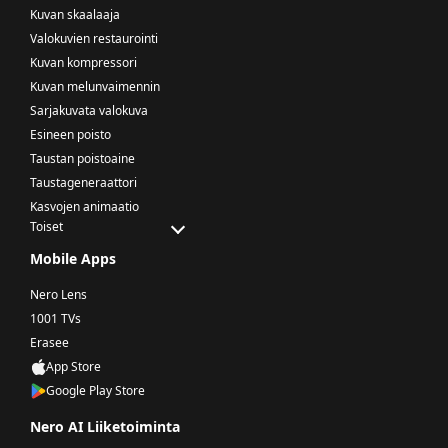
Kuvan skaalaaja
Valokuvien restaurointi
Kuvan kompressori
Kuvan melunvaimennin
Sarjakuvata valokuva
Esineen poisto
Taustan poistoaine
Taustageneraattori
Kasvojen animaatio
Toiset
Mobile Apps
Nero Lens
1001 TVs
Erasee
App Store
Google Play Store
Nero AI Liiketoiminta