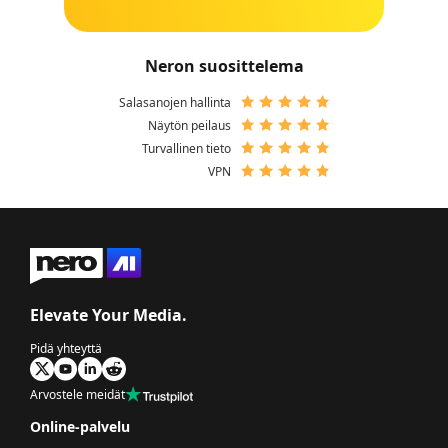
Neron suosittelema
Salasanojen hallinta
Näytön peilaus
Turvallinen tieto
VPN
Elevate Your Media.
Pidä yhteyttä
Arvostele meidät
Online-palvelu