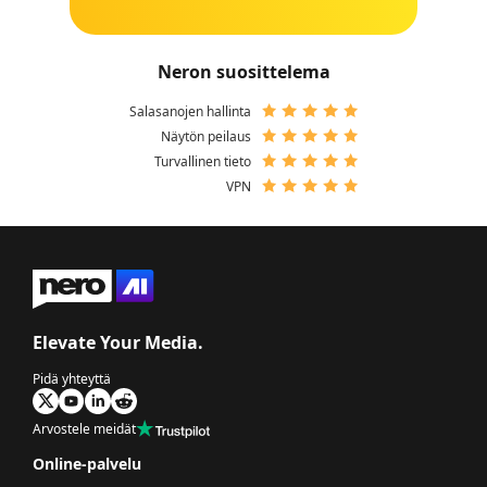
Neron suosittelema
Salasanojen hallinta
Näytön peilaus
Turvallinen tieto
VPN
Elevate Your Media.
Pidä yhteyttä
Arvostele meidät
Online-palvelu