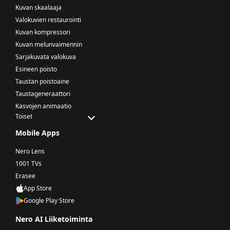
Kuvan skaalaaja
Valokuvien restaurointi
Kuvan kompressori
Kuvan melunvaimennin
Sarjakuvata valokuva
Esineen poisto
Taustan poistoaine
Taustageneraattori
Kasvojen animaatio
Toiset
Mobile Apps
Nero Lens
1001 TVs
Erasee
App Store
Google Play Store
Nero AI Liiketoiminta