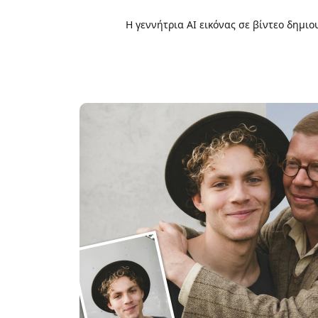
Η γεννήτρια AI εικόνας σε βίντεο δημι