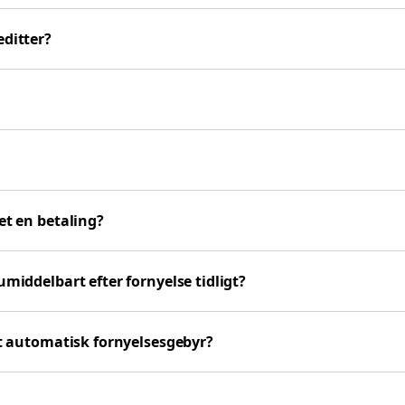
editter?
et en betaling?
umiddelbart efter fornyelse tidligt?
igt automatisk fornyelsesgebyr?