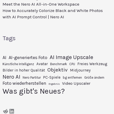
Meet the Nero AI All-in-One Workspace
How to Accurately Colorize Black and White Photos
with AI Prompt Control | Nero AI
Tags
AI Image Upscale
AI
AI-generiertes Foto
Avatar
Freies Werkzeug
Künstliche Intelligenz
Benchmark
CPU
Objektiv
Bilder in hoher Qualität
Midjourney
Nero AI
PC-Spiele
Nero Partitur
bg entfernen
Größe ändern
Foto wiederherstellen
Video Upscaler
Ergebnis
Was gibt's Neues?