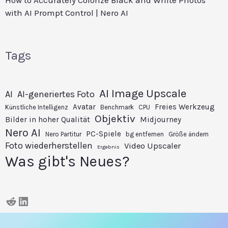
with AI Prompt Control | Nero AI
Tags
AI Image Upscale
AI
AI-generiertes Foto
Avatar
Freies Werkzeug
Künstliche Intelligenz
Benchmark
CPU
Objektiv
Bilder in hoher Qualität
Midjourney
Nero AI
PC-Spiele
Nero Partitur
bg entfernen
Größe ändern
Foto wiederherstellen
Video Upscaler
Ergebnis
Was gibt's Neues?