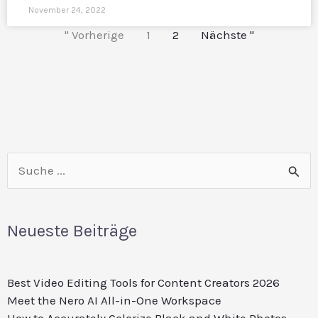
November 24, 2022
" Vorherige
1
2
Nächste "
Reddit
LinkedIn
Suchen
nach:
Neueste Beiträge
Best Video Editing Tools for Content Creators 2026
Meet the Nero AI All-in-One Workspace
How to Accurately Colorize Black and White Photos